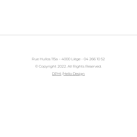
Rue Hullos 115a – 4000 Liège - 04 266 10 52
© Copyright 2022. All Rights Reserved.
DPHI
/
Hello Design