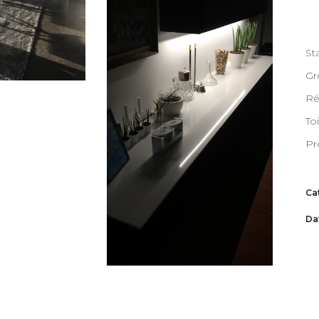
Sta
Gr
Ré
To
Pr
Ca
Da