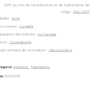
2017 au Prix de l’architecture et de l’urbanisme de
Liège :
PAU 2017
bilité :
ECM
os-oeuvre :
Cogefra
paration des bétons :
AV Façade
iture :
Coverdesign
ojet similaire de rénovation :
Villa à Seraing
extérieur
,
habitations
tégorie:
11/01/2019
te: