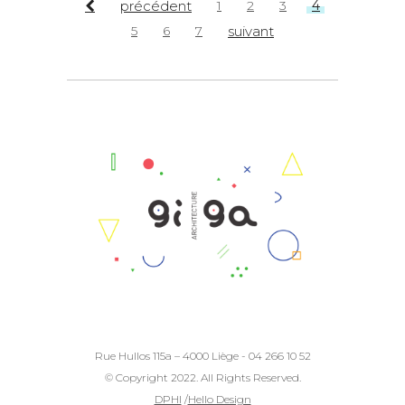
précédent
1
2
3
4
5
6
7
suivant
Rue Hullos 115a – 4000 Liège - 04 266 10 52
© Copyright 2022. All Rights Reserved.
DPHI
/
Hello Design