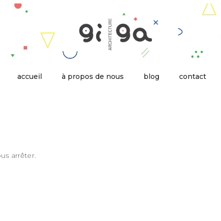
accueil
à propos de nous
blog
contact
us arrêter.
: